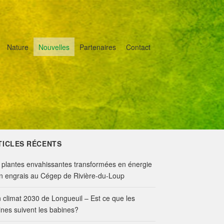
Nature
Nouvelles
Partenaires
Contact
TICLES RÉCENTS
 plantes envahissantes transformées en énergie
en engrais au Cégep de Rivière-du-Loup
n climat 2030 de Longueuil – Est ce que les
ines suivent les babines?