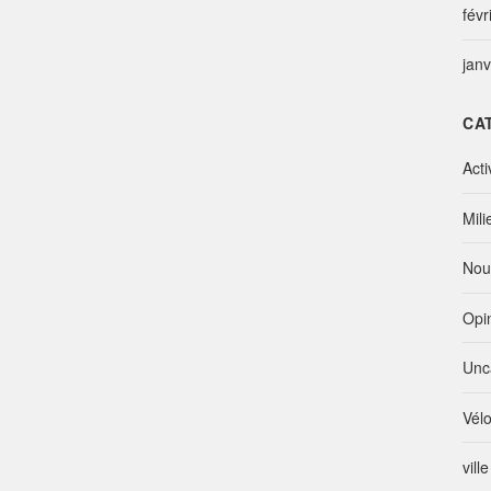
févr
jan
CA
Acti
Mili
Nou
Opi
Unc
Vél
vill