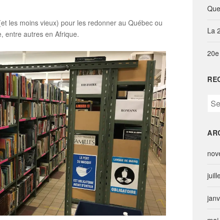
Que
s (et les moins vieux) pour les redonner au Québec ou
La 
, entre autres en Afrique.
20e
RE
S
e
a
AR
r
c
nov
h
f
juil
o
r
jan
: