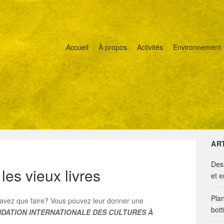
Accueil
À propos
Activités
Environnement
AR
Des
 les vieux livres
et 
Pla
savez que faire? Vous pouvez leur donner une
bott
DATION INTERNATIONALE DES CULTURES À