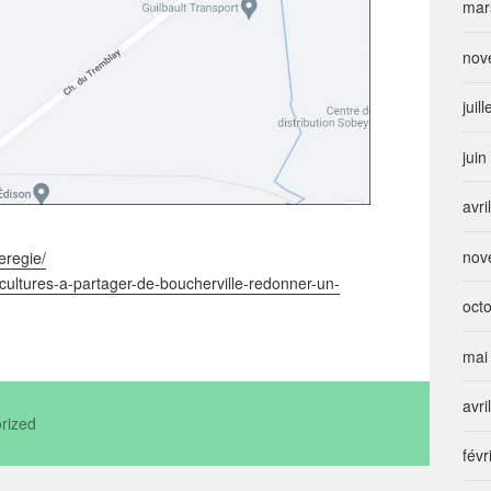
mar
nov
juil
jui
avri
nov
eregie/
/cultures-a-partager-de-boucherville-redonner-un-
oct
mai
avri
rized
févr