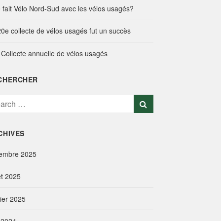
 fait Vélo Nord-Sud avec les vélos usagés?
20e collecte de vélos usagés fut un succès
 Collecte annuelle de vélos usagés
CHERCHER
CHIVES
embre 2025
let 2025
vier 2025