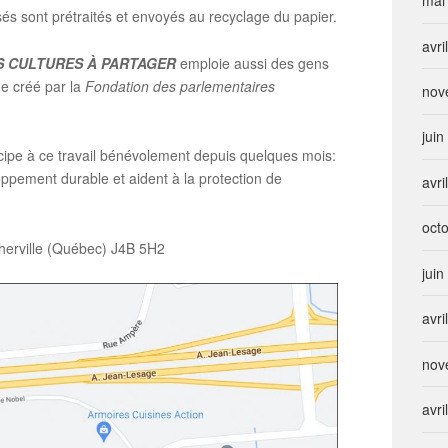
mai
isés sont prétraités et envoyés au recyclage du papier.
avri
S CULTURES À PARTAGER
emploie aussi des gens
me créé par la
Fondation des parlementaires
nov
jui
cipe à ce travail bénévolement depuis quelques mois:
eloppement durable et aident à la protection de
avri
oct
herville (Québec) J4B 5H2
jui
avri
nov
avri