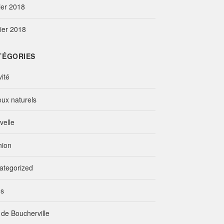
ier 2018
vier 2018
TÉGORIES
vité
eux naturels
velle
nion
ategorized
os
e de Boucherville