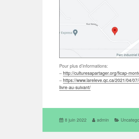
Pour plus d’informations:
–
http://culturesapartager.org/ficap-mont
–
https://www.lareleve.qc.ca/2021/04/07
livre-au-suivant/
8 juin 2022
admin
Uncatego