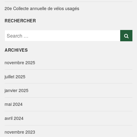
20e Collecte annuelle de vélos usagés
RECHERCHER
S
e
a
ARCHIVES
r
c
novembre 2025
h
f
juillet 2025
o
r
janvier 2025
:
mai 2024
avril 2024
novembre 2023