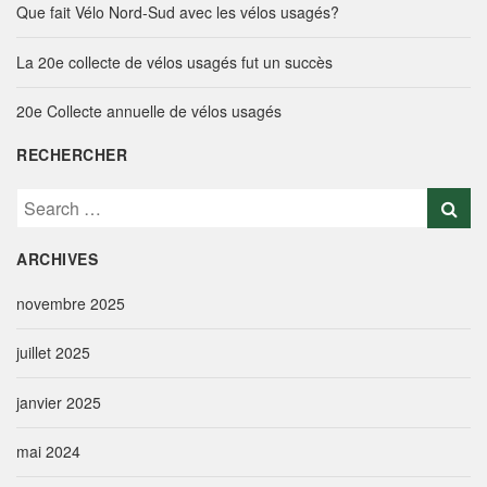
Que fait Vélo Nord-Sud avec les vélos usagés?
La 20e collecte de vélos usagés fut un succès
20e Collecte annuelle de vélos usagés
RECHERCHER
S
e
a
ARCHIVES
r
c
novembre 2025
h
f
juillet 2025
o
r
janvier 2025
:
mai 2024