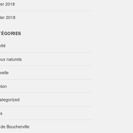
ier 2018
vier 2018
TÉGORIES
vité
eux naturels
velle
nion
ategorized
os
e de Boucherville