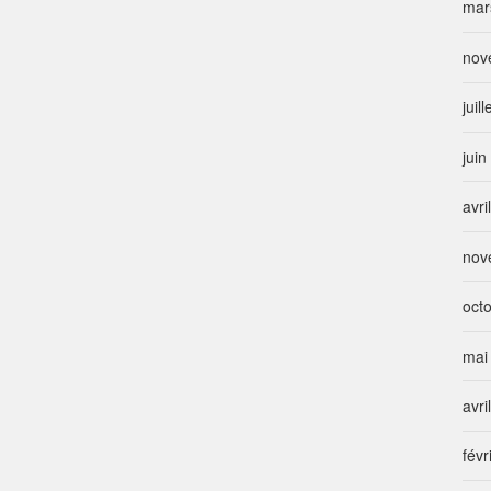
mar
nov
juil
jui
avri
nov
oct
mai
avri
févr