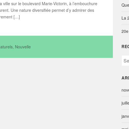
 ville sur le boulevard Marie-Victorin, à l’embouchure
Que
aurent. Une nature diversifiée permet d’y admirer des
èrement […]
La 
20e
RE
naturels
,
Nouvelle
S
e
a
AR
r
c
nov
h
f
juil
o
r
jan
: