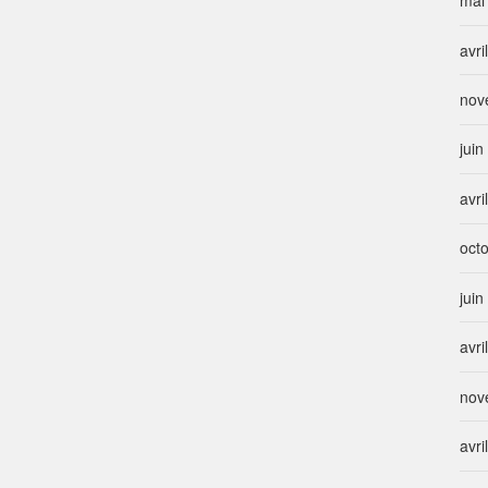
mai
avri
nov
jui
avri
oct
jui
avri
nov
avri