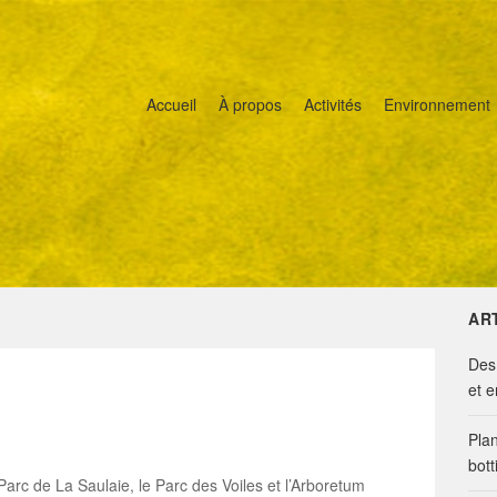
Accueil
À propos
Activités
Environnement
AR
Des
et 
Pla
bott
Parc de La Saulaie, le Parc des Voiles et l’Arboretum