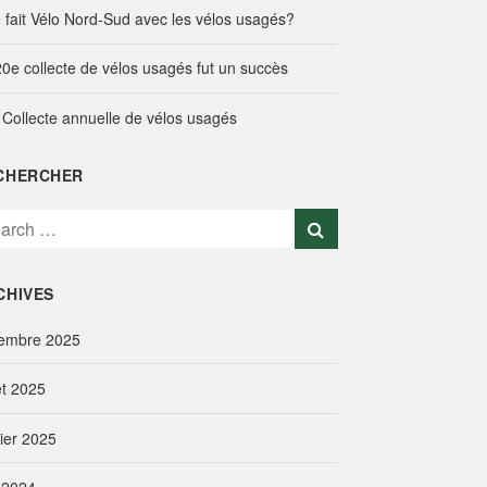
 fait Vélo Nord-Sud avec les vélos usagés?
20e collecte de vélos usagés fut un succès
 Collecte annuelle de vélos usagés
CHERCHER
CHIVES
embre 2025
let 2025
vier 2025