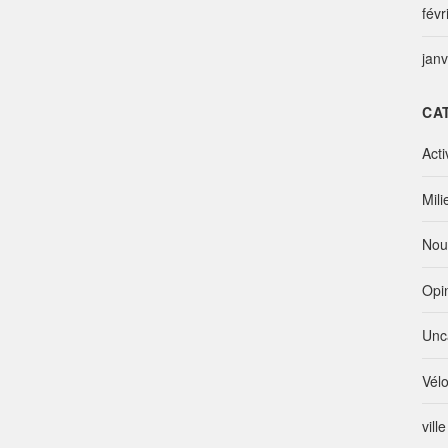
févr
jan
CA
Acti
Mili
Nou
Opi
Unc
Vél
vill