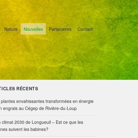
Nature
Nouvelles
Partenaires
Contact
TICLES RÉCENTS
 plantes envahissantes transformées en énergie
en engrais au Cégep de Rivière-du-Loup
n climat 2030 de Longueuil – Est ce que les
ines suivent les babines?