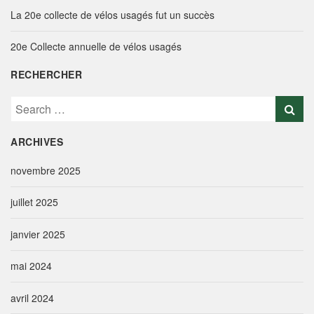
La 20e collecte de vélos usagés fut un succès
20e Collecte annuelle de vélos usagés
RECHERCHER
S
e
a
ARCHIVES
r
c
novembre 2025
h
f
juillet 2025
o
r
janvier 2025
:
mai 2024
avril 2024