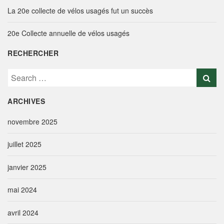
La 20e collecte de vélos usagés fut un succès
20e Collecte annuelle de vélos usagés
RECHERCHER
S
e
a
ARCHIVES
r
c
novembre 2025
h
f
juillet 2025
o
r
janvier 2025
:
mai 2024
avril 2024