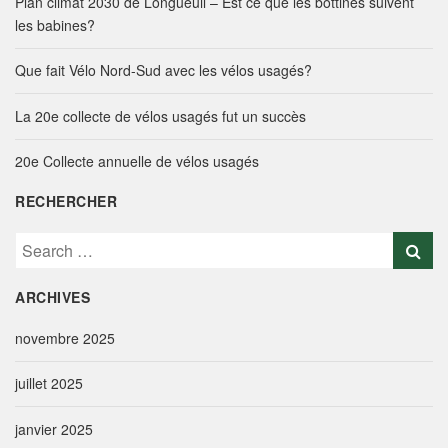
Plan climat 2030 de Longueuil – Est ce que les bottines suivent
les babines?
Que fait Vélo Nord-Sud avec les vélos usagés?
La 20e collecte de vélos usagés fut un succès
20e Collecte annuelle de vélos usagés
RECHERCHER
S
e
a
ARCHIVES
r
c
novembre 2025
h
f
juillet 2025
o
r
janvier 2025